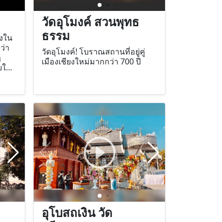
วัดอุโมงค์ สวนพุทธ
ธรรม
่งใน
ว่า
วัดอุโมงค์! โบราณสถานที่อยู่คู่
ฏ
เมืองเชียงใหม่มากกว่า 700 ปี
ัยใด
น
เทพ
มือง
อุโบสถเงิน วัด