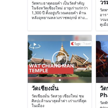
วร
วัดพระธาตุดอยคำ เป็นวัดสำคัญ
ในจังหวัดเชียงใหม่ อายุเก่าแก่กว่า
วัดพ
1,300 ปี ตั้งอยู่บริเวณดอยคำ ด้าน
อารา
หลังอุทยานหลวงราชพฤกษ์ ห่าง
วรมห
จากตัวเมืองประมาณ 10
คูเมื
กิโลเมตร
วัดเชียงมั่น
วั
Ph
วัดเชียงมั่น วัดสวย เชียงใหม่ ชม
ศิลปะล้านนาสุดล้ำค่า เก่าแก่ที่สุด
วัดพ
ในเมือง
คณะส