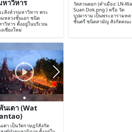
มหาวิหาร
วัดสวนดอก (คำเมือง: LN-Wa
Suan Dok.png ) หรือ วัด
ระสิงห์วรมหาวิหาร พระ
บุปผาราม เป็นพระอารามหล
มหลวงชั้นเอก ชนิด
ชั้นตรี ชนิดสามัญ สังกัดคณะ
าวิหาร ตั้งอยู่ในบริเวณ
มหานิกาย
องเชียงใหม่
ดพันเตา (Wat
antao)
ันเตา เป็นวัดราษฎร์สังกัด
งฆ์ฝ่ายมหานิกาย ตั้งอยู่ใน