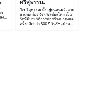
ศรีสุพรรณ
t
วัดศรีสุพรรณ ตั้งอยู่บนถนนวัวลาย
วง
อำเภอเมือง จังหวัดเชียงใหม่ เป็น
สงฆ์
วัดที่มีประวัติการก่อสร้างมาตั้งแต่
ครั้งอดีตกว่า 500 ปี ในรัชสมัยของ
พระเจ้าเมืองแก้ว กษัตริย์เชียงใหม่
ราชธานี และพระนางสิริยสวดี
พระราชมารดามหาเทวีเจ้า โปรด
เกล้าฯ ให้มหาอำมาตย์ชื่อเจ้าหมื่น
หลวงจ่าคำ สร้างวัดชื่อว่า “วัด
ศรีสุพรรณอาราม” ต่อมาเรียกสั้น
ๆ ว่า “วัดศรีสุพรรณ” ภายในวัดมี
อุโบสถเงินแห่งแรกของโลก ที่ชาว
ชุมชนร่วมแรงร่วมใจสืบสาน
เครื่องเงินชุมชนวัวลาย ซึ่งเป็น
ชุมชนทำหัตถกรรมเครื่องเงินที่
มีชื่อเสียงของจังหวัดเชียงใหม่