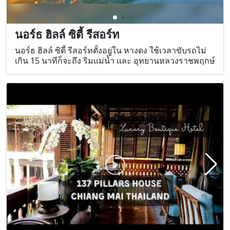
นอร์ธ ฮิลล์ ซิตี้ รีสอร์ท
นอร์ธ ฮิลล์ ซิตี้ รีสอร์ทตั้งอยู่ใน หางดง ใช้เวลาขับรถไม่
เกิน 15 นาทีก็จะถึง ริมแม่น้ำ และ อุทยานหลวงราชพฤกษ์