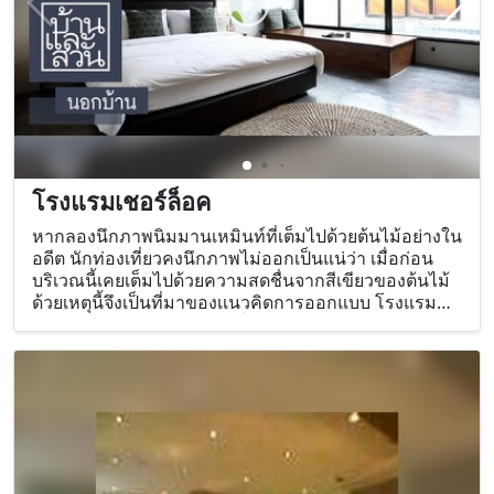
โรงแรมเชอร์ล็อค
หากลองนึกภาพนิมมานเหมินท์ที่เต็มไปด้วยต้นไม้อย่างใน
อดีต นักท่องเที่ยวคงนึกภาพไม่ออกเป็นแน่ว่า เมื่อก่อน
บริเวณนี้เคยเต็มไปด้วยความสดชื่นจากสีเขียวของต้นไม้
ด้วยเหตุนี้จึงเป็นที่มาของเเนวคิดการออกแบบ โรงแรม
เชียงใหม่ Cherlock Hotel ที่ต้องการให้ต้นไม้กลับเข้ามา
ในนิมมานฯ อีกครั้ง จากเเนวคิดดังกล่าว นำมาซึ่งการตั้ง
ชื่อของ โรงเเรมเชียงใหม่ เเห่งนี้ ที่เเปลความหมายได้
อย่างตรงตัว โดยคำว่า ‘Cher’ นั้นมาจากคำว่า ‘เชอ’ ที่
หมายถึง ต้นไม้ เมื่อผสมกับคำว่า ‘Lock’ ที่แปลว่า เก็บ
รักษา รวมกันเเล้วจึงมีความหมายว่า การเก็บรักษาพื้นที่สี
เขียว ดังนั้นพื้นที่ทุกมุมของโรงเเรมจึงถูกเเทรกไปด้วย
เหล่าต้นไม้นานาพรรณ กลายเป็นพื้นที่สีเขียวใจกลาง