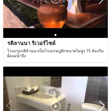
รติลานนา ริเวอร์ไซด์
โรงแรมรติล้านนาเป็นโรงแรมบูติกขนาดไม่สูง 75 ห้องริม
ฝั่งแม่น้ำปิง