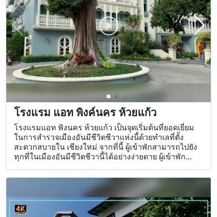
โรงแรม แอท พิงค์นคร ห้วยแก้ว
โรงแรมแอท พิงนคร ห้วยแก้ว เป็นจุดเริ่มต้นที่ยอดเยี่ยม
ในการสำรวจเมืองอันมีชีวิตชีวาแห่งนี้ด้วยทำเลที่ตั้ง
สะดวกสบายใน เชียงใหม่ จากที่นี้ ผู้เข้าพักสามารถไปยัง
ทุกที่ในเมืองอันมีชีวิตชีวานี้ได้อย่างง่ายดาย ผู้เข้าพัก
สามารถเลือกห้องพักจาก 46 ห้อง ทุกห้องให้ความรู้สึก
สงบและกลมกลืนอย่างแท้จริง ไม่ว่าคุณจะเป็นผู้รักฟิตเนส
หรือเพียงมองหาวิธีผ่อนคลายหลังวันอันแสนวุ่นวาย เชิญ
รับความสำราญจากสิ่งอำนวยความสะดวกระดับท็อป
คลาส เช่น ห้องฟิตเนส, ซาวน่า, อ่างอาบน้ำร้อน, สระว่าย
น้ำในร่ม, บริการนวด พบการผสมผสานที่ลงตัวจากบริการ