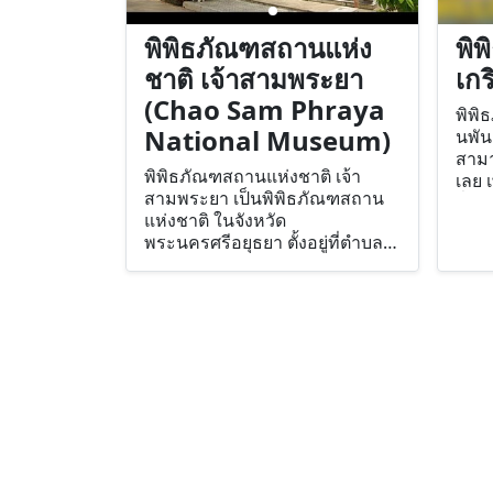
พิพิธภัณฑสถานแห่ง
พิพ
ชาติ เจ้าสามพระยา
เกร
(Chao Sam Phraya
พิพิธ
National Museum)
นพัน
สามา
พิพิธภัณฑสถานแห่งชาติ เจ้า
เลย 
สามพระยา เป็นพิพิธภัณฑสถาน
ตื่น
แห่งชาติ ในจังหวัด
โบรา
พระนครศรีอยุธยา ตั้งอยู่ที่ตำบล
ยังได
ประตูชัย ถนนปรีดีพนมยงค์ ตรง
ย้อน
ข้ามกับมหาวิทยาลัยราชภัฏ
พระนครศรีอยุธยา