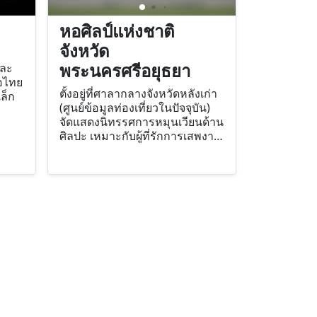
หอศิลป์แห่งชาติ
จังหวัด
พระนครศรีอยุธยา
และ
อไทย
ตั้งอยู่ที่ศาลากลางจังหวัดหลังเก่า
ล็ก
(ศูนย์ข้อมูลท่องเที่ยวในปัจจุบัน)
จัดแสดงนิทรรศการหมุนเวียนด้าน
ศิลปะ เหมาะกับผู้ที่รักการเสพงาน
ศิลป์จากฝีมือของศิลปินระดับ
ประเทศ นอกจากนี้ยังมีหอ
นิทรรศการประวัติศาสตร์อยุธยา
ที่จัดนิทรรศการถาวรแสดงเรื่อง
ราวความเป็นมาเกี่ยวกับกรุง
ศรีอยุธยา และสิ่งน่าสนใจต่างๆ
ภายในหอนิทรรศการยังมีวีดีโอให้
ชมด้วย