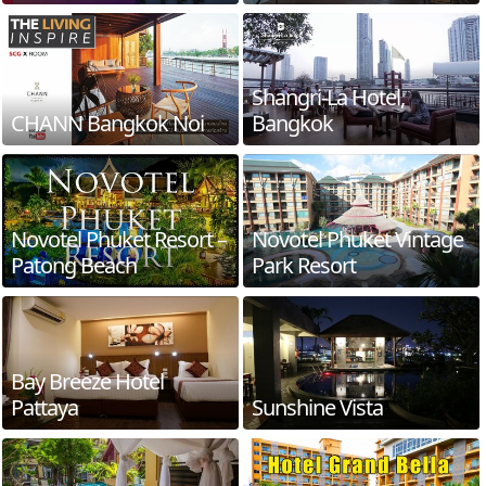
Shangri-La Hotel,
CHANN Bangkok Noi
Bangkok
Novotel Phuket Resort –
Novotel Phuket Vintage
Patong Beach
Park Resort
Bay Breeze Hotel
Pattaya
Sunshine Vista