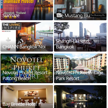
Siamaze
The Mustang Blu
Shangri-La Hotel,
CHANN Bangkok Noi
Bangkok
Novotel Phuket Resort –
Novotel Phuket Vintage
Patong Beach
Park Resort
Bay Breeze Hotel