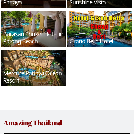
Pattaya
Sunshine Vista
Burasari Phuket Hotel in
Patong Beach
Grand Bella Hotel
Mercure Pattaya Ocean
Resort
Amazing Thailand