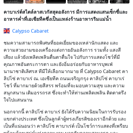
คาบาเร่ต์สไตล์ลาสเวกัสสุดอลังการ มีการแสดงแสนเซ็กซี่และ
อาหารค่ำที่เอเชียทีคซึ่งเป็นแหล่งร้านอาหารริมแม่น้ำ
Calypso Cabaret
ชมความสามารถพิเศษที่ยอดเยี่ยมของเหล่านักแสดง และ
ความสวยงามของเครื่องแต่งกายอันอลังการ รวมทั้ง แสงสี
เสียง แล้วยังเพลิดเพลินตื่นตาตื่นใจ ไปกับการแสดงโชว์ที่มี
คุณภาพอันตระการตา และยังอิ่มอร่อยกับอาหารบุพเฟ่
นานาชาติเลิศรส ทีมีให้เลือกมากมาย ที่ Calypso Cabaret คา
ลิปโซ่ คาบาเร่ ณ. เอเซียทีค ถนนเจริญกรุง คาลิปโซ่ คาบาเร่
โชว์ ที่มากมายด้วยสีสรร พร้อมที่จะมอบความสุข และความ
สนุกสนาน เติมอรรถรส ซึ่งจะทำให้ท่านเพลิดเพลิน ติดตาตรึง
ใจไปแสนนาน
นอกจากนี้ คาลิปโซ่ คาบาเร่ ยังได้รับความนิยมในการรับรอง
แขกต่างประเทศ ซึ่งเป็นลูกค้าผู้ทรงเกียรติของเราอีกด้วย และ
เป็นที่แน่นอนว่า คาลิปโซ คาบาเร่ต์ เป็นโชว์การแสดงที่เพรียบ