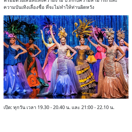
พร้อมด้วยเสน่ห์แห่งความงาม บวกกับความสามารถ และ
ความบันเทิงเลื่องชื่อ ที่จะไม่ทำให้ท่านผิดหวัง
เปิด: ทุกวัน เวลา 19.30 - 20.40 น. และ 21:00 - 22.10 น.