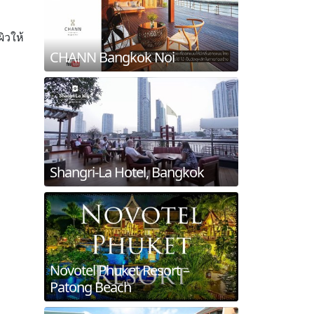
ิวให้
CHANN Bangkok Noi
Shangri-La Hotel, Bangkok
Novotel Phuket Resort –
Patong Beach