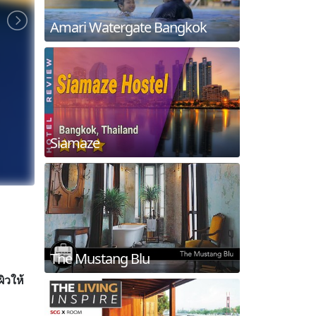
Amari Watergate Bangkok
Siamaze
The Mustang Blu
ิวให้