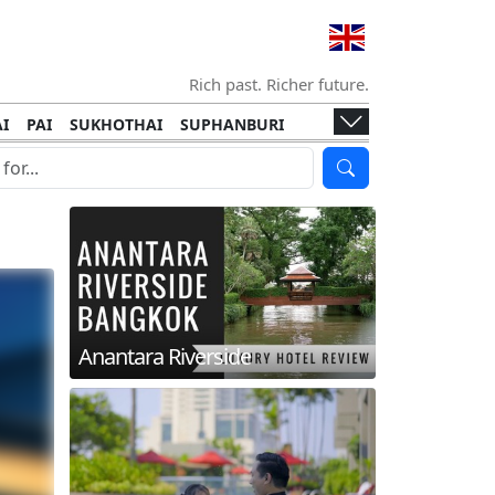
Rich past. Richer future.
I
PAI
SUKHOTHAI
SUPHANBURI
HANI
ISLANDS
KOH TAO
KOH LANTA
I
KHON KAEN
RAYONG
RATCHABURI
HA NGAN
KO LIPE
KOH KOOD
T
SIMILAN ISLANDS
KOH CHANG
Anantara Riverside