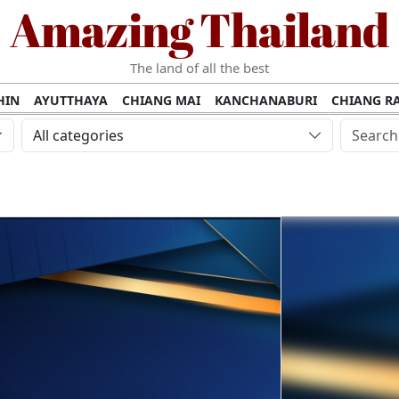
Amazing Thailand
The land of all the best
HIN
AYUTTHAYA
CHIANG MAI
KANCHANABURI
CHIANG RA
AMUI
PHANG NGA
KHAO YAI
KRABI
KOH PHI PHI
SURATT
All categories
MET
UDON THANI
LAMPANG
CHANTHABURI
PHETCHABUR
BURIRAM
SURIN
UBON RATCHATHANI
NONG KHAI
KO P
AKHON
TAK PROVINCE
CHUMPHON
NAKHON SI THAMMARA