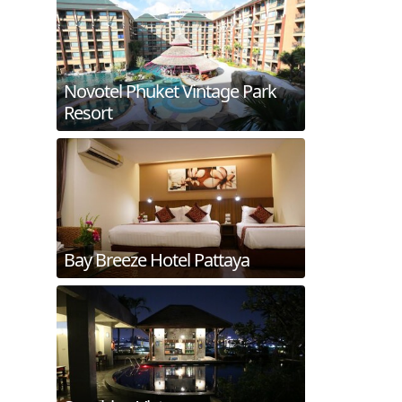
Novotel Phuket Vintage Park
Resort
Bay Breeze Hotel Pattaya