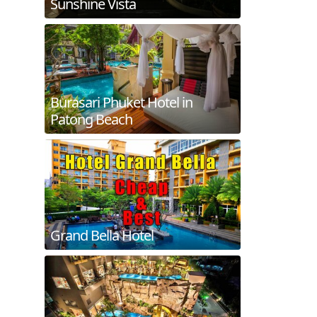
Sunshine Vista
Burasari Phuket Hotel in
Patong Beach
Grand Bella Hotel