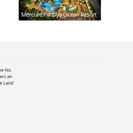
Mercure Pattaya Ocean Resort
he No.
fers an
he Land