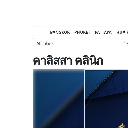
BANGKOK
PHUKET
PATTAYA
HUA 
CHANTHABURI
MAE HONG SON
KHO S
All cities
NAKHON RATCHASIMA
TRANG
KOH SA
คาลิสสา คลินิก
NAKHON PHANOM
NAN
LOEI
PRACHUAP KHIRI KHAN
SAKHON N