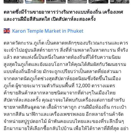
ตลาดซึ่งมีร้านขายอาหารว่างริมทางแบบท้องถิ่น เครื่องเทศ
และงานฝีมือสีสันสดใส เปิดสัปดาห์ละสองครั้ง
Karon Temple Market in Phuket
ตลาดวัดกะรน ภูเก็ต เป็นตลาดหลักๆของบริเวณกะรนและควร
จะเข้าไปอยู่บนลิสต์รายการ สิ่งที่ห้ามพลาดในหาดกะรน ที่จริง
แล้ว ตลาดแห่งนี้เป็นหนึ่งในตลาดท้องถิ่นที่ได้รับความนิยม
สูงสุดในภูเก็ตและยังมอบโอกาสให้คุณได้สัมผัสกับวัฒนธรรม
แบบท้องถิ่นอีกด้วย มักจะถูกเปรียบว่าเป็นตลาดที่ย่อส่วนมา
จากตลาดนัดภูเก็ตช่วงสุดสัปดาห์ยอดนิยมซึ่งจัดขึ้นในเมือง
ภูเก็ต ผู้ขายจะมารวมตัวกันบนพื้นที่ 12,000 ตารางเมตร
ค้าขายสินค้าหลากหลายชนิดมาจากที่ต่างๆในเมืองไทย
สัปดาห์ละสองครั้ง คุณอาจจะได้พบกับเครื่องแต่งกายสำหรับ
ชายหาดสีสันฉูดฉาด เสื้อผ้าราคาถูก งานฝีมือท้องถิ่น กระเป๋า
หลากสีสัน นาฬิกาและเครื่องเพชรพลอย อีกหลายร้านค้าจัด
จำหน่ายสบู่รูปดอกไม้ ผ้าพันคอแบบไทยและของที่ระลึกอื่นๆ
อีกมากมายให้เลือกซื้อกลับไปบ้าน เพื่อให้ได้ราคาที่ดีที่สุด อย่า