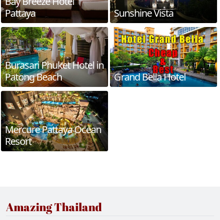
Bay Breeze Hotel
Pattaya
Sunshine Vista
Burasari Phuket Hotel in
Patong Beach
Grand Bella Hotel
Mercure Pattaya Ocean
Resort
Amazing Thailand