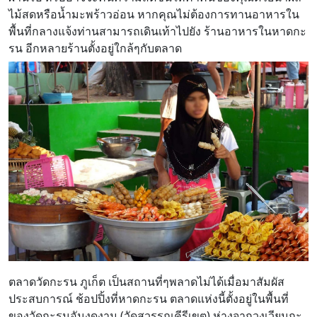
ไม้สดหรือน้ำมะพร้าวอ่อน หากคุณไม่ต้องการทานอาหารใน
พื้นที่กลางแจ้งท่านสามารถเดินเท้าไปยัง ร้านอาหารในหาดกะ
รน อีกหลายร้านตั้งอยู่ใกล้ๆกับตลาด
ตลาดวัดกะรน ภูเก็ต เป็นสถานที่ๆพลาดไม่ได้เมื่อมาสัมผัส
ประสบการณ์ ช้อปปิ้งที่หาดกะรน ตลาดแห่งนี้ตั้งอยู่ในพื้นที่
ของวัดกะรนอันงดงาม (วัดสุวรรณคีรีเขต) ห่างจากวงเวียนกะ