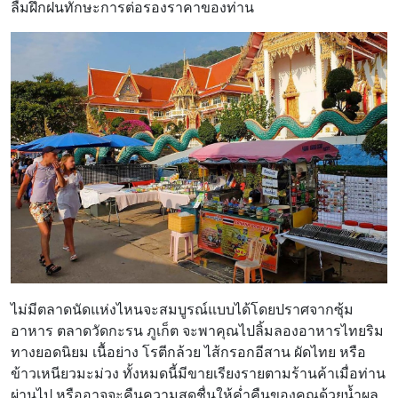
ลืมฝึกฝนทักษะการต่อรองราคาของท่าน
ไม่มีตลาดนัดแห่งไหนจะสมบูรณ์แบบได้โดยปราศจากซุ้ม
อาหาร ตลาดวัดกะรน ภูเก็ต จะพาคุณไปลิ้มลองอาหารไทยริม
ทางยอดนิยม เนื้อย่าง โรตีกล้วย ไส้กรอกอีสาน ผัดไทย หรือ
ข้าวเหนียวมะม่วง ทั้งหมดนี้มีขายเรียงรายตามร้านค้าเมื่อท่าน
ผ่านไป หรืออาจจะคืนความสดชื่นให้ค่ำคืนของคุณด้วยน้ำผล