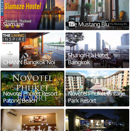
Siamaze
The Mustang Blu
Shangri-La Hotel,
CHANN Bangkok Noi
Bangkok
Novotel Phuket Resort –
Novotel Phuket Vintage
Patong Beach
Park Resort