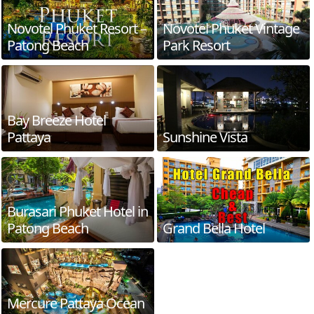
Novotel Phuket Resort –
Novotel Phuket Vintage
Patong Beach
Park Resort
Bay Breeze Hotel
Pattaya
Sunshine Vista
Burasari Phuket Hotel in
Patong Beach
Grand Bella Hotel
Mercure Pattaya Ocean