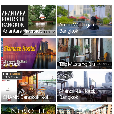
Amari Watergate
Anantara Riverside
Bangkok
Siamaze
The Mustang Blu
Shangri-La Hotel,
CHANN Bangkok Noi
Bangkok