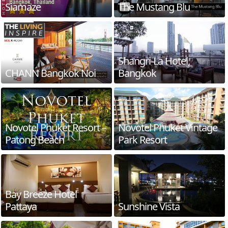
Siamaze
The Mustang Blu
Shangri-La Hotel,
CHANN Bangkok Noi
Bangkok
Novotel Phuket Resort –
Novotel Phuket Vintage
Patong Beach
Park Resort
Bay Breeze Hotel
Pattaya
Sunshine Vista