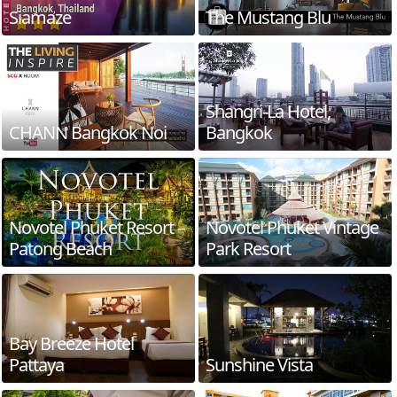
Siamaze
The Mustang Blu
Shangri-La Hotel,
CHANN Bangkok Noi
Bangkok
Novotel Phuket Resort –
Novotel Phuket Vintage
Patong Beach
Park Resort
Bay Breeze Hotel
Pattaya
Sunshine Vista