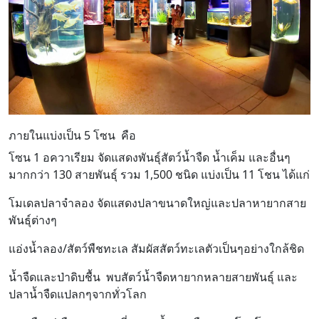
ภายในแบ่งเป็น 5 โซน คือ
โซน 1 อควาเรียม จัดแสดงพันธุ์สัตว์น้ำจืด น้ำเค็ม และอื่นๆ
มากกว่า 130 สายพันธุ์ รวม 1,500 ชนิด แบ่งเป็น 11 โชน ได้แก่
โมเดลปลาจำลอง จัดแสดงปลาขนาดใหญ่และปลาหายากสาย
พันธุ์ต่างๆ
แอ่งน้ำลอง/สัตว์พืชทะเล สัมผัสสัตว์ทะเลตัวเป็นๆอย่างใกล้ชิด
น้ำจืดและป่าดิบชื้น พบสัตว์น้ำจืดหายากหลายสายพันธุ์ และ
ปลาน้ำจืดแปลกๆจากทั่วโลก