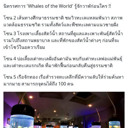
นิทรรศการ 'Whales of the World' รู้จักวาฬก่อนใคร !!
โซน 2 เส้นทางศึกษาธรรมชาติ ชมวิวทะเลแหลมพันวา สภาพ
แวดล้อมธรรมชาิต รวมทั้งสัตว์และพืชทะเลตามแนวชายฝั่ง
โซน 3 โรงเพาะเลี้ยงสัตว์น้ำ สถานที่ดูแลและเพาะพันธุ์สัตว์น้ำ
รวมไปถึงสถานพยาบาล และที่พักของสัตว์น้ำต่างๆ ก่อนที่จะ
เข้าโชว์ในอควาเรียม
โซน 4 บ่อเลี้ยงเต่าทะเลฝั่งอันดามัน พบกับเต่าทะเลพ่อแม่พันธุ์
และเต่าทะเลแรกเกิด ที่มาพักฟื้นก่อนกลับคืนสู่ธรรมชาติ
โซน 5 เรือจักทอง เรือสำรวจทะเลลึกที่มีความลับให้ร่วมค้นหา
มากมาย สามารถจุคนได้ถึง 100 คน