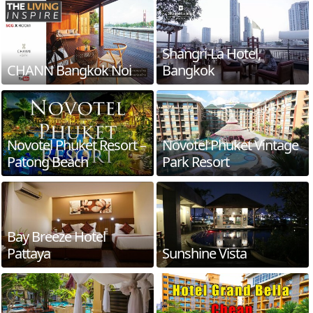
Shangri-La Hotel,
CHANN Bangkok Noi
Bangkok
Novotel Phuket Resort –
Novotel Phuket Vintage
Patong Beach
Park Resort
Bay Breeze Hotel
Pattaya
Sunshine Vista