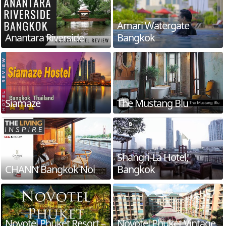
Amari Watergate
Anantara Riverside
Bangkok
Siamaze
The Mustang Blu
Shangri-La Hotel,
CHANN Bangkok Noi
Bangkok
Novotel Phuket Resort –
Novotel Phuket Vintage