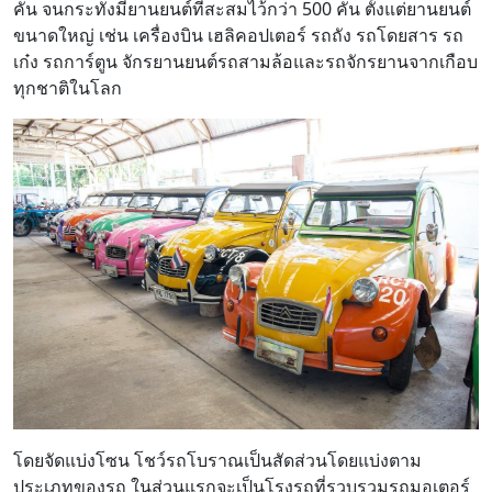
คัน จนกระทั่งมียานยนต์ที่สะสมไว้กว่า 500 คัน ตั้งแต่ยานยนต์
ขนาดใหญ่ เช่น เครื่องบิน เฮลิคอปเตอร์ รถถัง รถโดยสาร รถ
เก๋ง รถการ์ตูน จักรยานยนต์รถสามล้อและรถจักรยานจากเกือบ
ทุกชาติในโลก
โดยจัดแบ่งโซน โชว์รถโบราณเป็นสัดส่วนโดยแบ่งตาม
ประเภทของรถ ในส่วนแรกจะเป็นโรงรถที่รวบรวมรถมอเตอร์