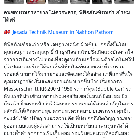
คนชอบรถเก่าหายาก ไม่ควรพลาด, พิพิธภัณฑ์รถเก่า เข้าชม
ได้ฟรี
Jesada Technik Museum in Nakhon Pathom
พิพิธภัณฑ์รถเก่า หรือ เจษฎาเทคนิค มิวเซียม ก่อตั้งขึ้นโดย
คุณเจษฎา เดชสกุลฤทธิ์ นักธุรกิจชาวไทยซึ่งเกิดแรงบันดาลใจ
จากการเดินทางไป ท่องเที่ยวดูงานด้านเครื่องยนต์กลไกในทวีป
ยุโรปและอเมริกาได้พบเห็นพิพิธภัณฑ์หลายแห่งที่รวบรวม
รถยนต์ หายากไว้มากมายและจัดแสดงได้อย่าง น่าตื่นตาตื่นใจ
คุณเจษฎาฯจึงเริ่มสะสมรถยนต์หายากขึ้นบ้าง เริ่มจากรถ
Messerschmitt KR-200 ปี 1958 รถการ์ตูน (Bubble Car) รถ
คันแรกที่นำ เข้ามาจากประเทศสวิสเซอร์แลนด์ ยิ่งสะสม ยิ่ง
ค้นคว้า ยิ่งตระหนักว่าวิวัฒนาการยานยนต์มีส่วนสำคัญในการ
ผลักดันให้เกิดความสุข ความสะดวกสบาย ยนตรกรรมทุกชิ้น
จะแฝงไว้ซึ่ง ปรัชญาแนวความคิด ที่บ่งบอกถึงจิตวิญญาณของ
ผู้ออกแบบและผู้ผลิตสามารถใช้เป็นบทเรียนแก่คนรุ่นหลังได้
อย่างล้ำค่า จากการเริ่มเก็บหอม รอมริบสะสมรถทีละคันสอง