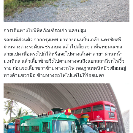
การเดินทางไปพิพิธภัณฑ์รถเก่า นครปฐม
รถยนต์ส่วนตัว
จากกรุงเทพ มาทางถนนปิ่นเกล้า นครชัยศรี
ผ่านทางต่างระดับเพชรเกษม แล้วไปเลี้ยวขวาที่พุทธมณฑล
สายแปด เพื่อตรงไปก็ได้หรือจะไปทางเส้นศาลายา ผ่านหน้า
ม.มหิดล แล้วเลี้ยวซ้ายวิ่งไปตามทางจนถึงแยกสถานีรถไฟงิ้ว
ราย ก่อนจะเลี้ยวขวาข้ามทางรถไฟ เจษฏาเทคนิคมิวเซียมอยู่
ทางด้านขวามือ ข้ามทางรถไฟไปแค่ไม่กี่ร้อยเมตร