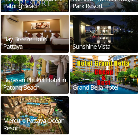
Patong Beach
Park Resort
Bay Breeze Hotel
Pattaya
Sunshine Vista
Burasari Phuket Hotel in
Patong Beach
Grand Bella Hotel
Mercure Pattaya Ocean
Resort