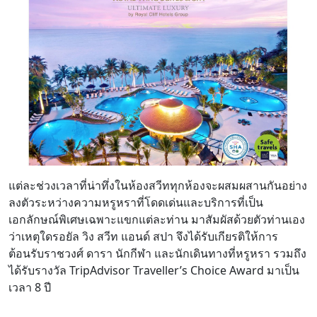
แต่ละช่วงเวลาที่น่าทึ่งในห้องสวีททุกห้องจะผสมผสานกันอย่าง
ลงตัวระหว่างความหรูหราที่โดดเด่นและบริการที่เป็น
เอกลักษณ์พิเศษเฉพาะแขกแต่ละท่าน มาสัมผัสด้วยตัวท่านเอง
ว่าเหตุใดรอยัล วิง สวีท แอนด์ สปา จึงได้รับเกียรติให้การ
ต้อนรับราชวงศ์ ดารา นักกีฬา และนักเดินทางที่หรูหรา รวมถึง
ได้รับรางวัล TripAdvisor Traveller’s Choice Award มาเป็น
เวลา 8 ปี