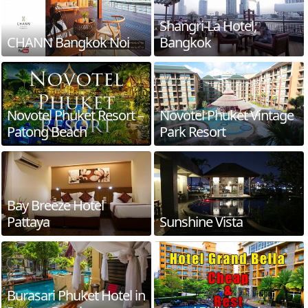
Shangri-La Hotel,
CHANN Bangkok Noi
Bangkok
Novotel Phuket Resort –
Novotel Phuket Vintage
Patong Beach
Park Resort
Bay Breeze Hotel
Pattaya
Sunshine Vista
Burasari Phuket Hotel in