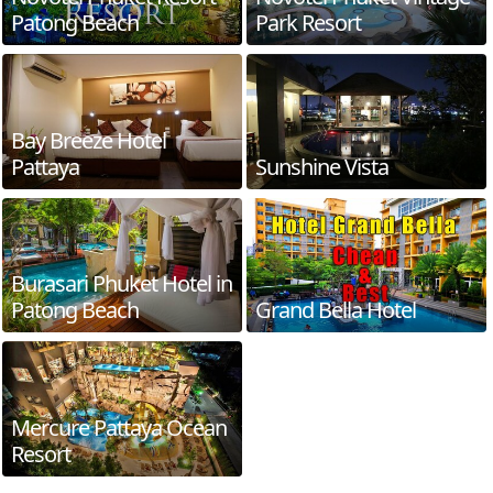
Patong Beach
Park Resort
Bay Breeze Hotel
Pattaya
Sunshine Vista
Burasari Phuket Hotel in
Patong Beach
Grand Bella Hotel
Mercure Pattaya Ocean
Resort