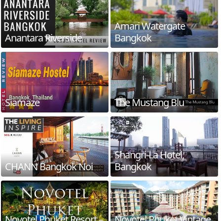
Amari Watergate
Anantara Riverside
Bangkok
Siamaze
The Mustang Blu
Shangri-La Hotel,
CHANN Bangkok Noi
Bangkok
Novotel Phuket Resort –
Novotel Phuket Vintage