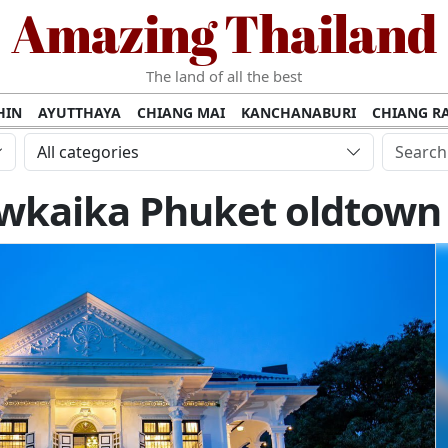
Amazing Thailand
The land of all the best
HIN
AYUTTHAYA
CHIANG MAI
KANCHANABURI
CHIANG RA
AMUI
PHANG NGA
KHAO YAI
KRABI
KOH PHI PHI
SURATT
All categories
MET
UDON THANI
LAMPANG
CHANTHABURI
PHETCHABUR
Kiewkaika Phuket oldtown
BURIRAM
SURIN
UBON RATCHATHANI
NONG KHAI
KO P
AKHON
TAK PROVINCE
CHUMPHON
NAKHON SI THAMMARA