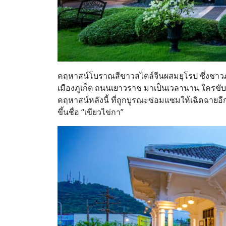
คฤหาสน์โบราณสีขาวสไตล์จีนผสมยุโรป ซึ่งชาวภูเก็
เมืองภูเก็ต ถนนเยาวราช มาเป็นเวลานาน ใครขับ
คฤหาสน์หลังนี้ ที่ถูกบูรณะซ่อมแซมให้เฉิดฉายอ
ขึ้นชื่อ “เขียวไข่กา”