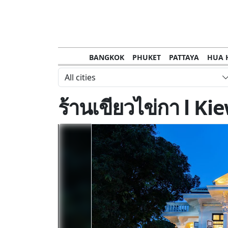
BANGKOK
PHUKET
PATTAYA
HUA 
CHANTHABURI
MAE HONG SON
KHO S
All cities
NAKHON RATCHASIMA
TRANG
KOH SA
ร้านเขียวไข่กา l 
NAKHON PHANOM
NAN
LOEI
PRACHUAP KHIRI KHAN
SAKHON N