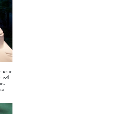
ะทานยาก
ารที่
ราณ
ือง