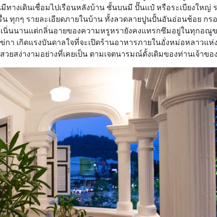
ีทางเดินเชื่อมไปเรือนหลังบ้าน ชั้นบนมี ปั๊นแป๋ หรือระเบียงใหญ่
รื่น ทุกๆ รายละเอียดภายในบ้าน ทั้งลวดลายปูนปั้นอันอ่อนช้อย กร
เวลาเนิ่นนานแต่กลิ่นอายของความหรูหรายังคงแทรกซึมอยู่ในทุกอณู
ยวไข่กา เกิดแรงบันดาลใจที่จะเปิดร้านอาหารภายในอั่งหม่อหลาวแห่ง
วามสวยสง่างามอย่างที่เคยเป็น ตามเจตนารมณ์ดั้งเดิมของท่านเจ้าขอ