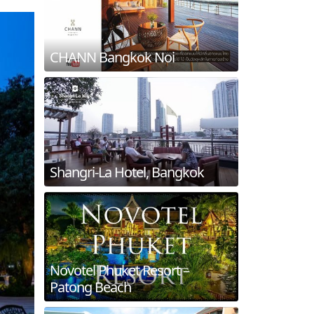
CHANN Bangkok Noi
Shangri-La Hotel, Bangkok
Novotel Phuket Resort –
Patong Beach