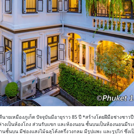
ายเหมืองภูเก็ต ปัจจุบันมีอายุราว 85 ปี *สร้างโดยฝีมือช่างชาวปีน
ล่างเป็นห้องโถง ส่วนรับแขก และห้องนอน ชั้นบนเป็นห้องนอนมีระเบ
นชั้นบน มีช่องแสงไม้ฉลุโค้งครึ่งวงกลม มีรูปแพะ และรูปไก่ ซึ่งเป