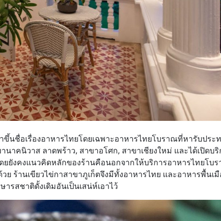
่แล้ว ว่าขึ้นชื่อเรื่องอาหารไทยโดยเฉพาะอาหารไทยโบราณที่หารับปร
ขานาคนิวาส ลาดพร้าว, สาขาอโศก, สาขาเชียงใหม่ และได้เปิดบริก
านมา โดยยังคงแนวคิดหลักของร้านคือนอกจากให้บริการอาหารไทยโบ
รด้วย ร้านเขียวไข่กาสาขาภูเก็ตจึงมีทั้งอาหารไทย และอาหารพื้นเม
รสชาติดั้งเดิมอันเป็นเสน่ห์เอาไว้