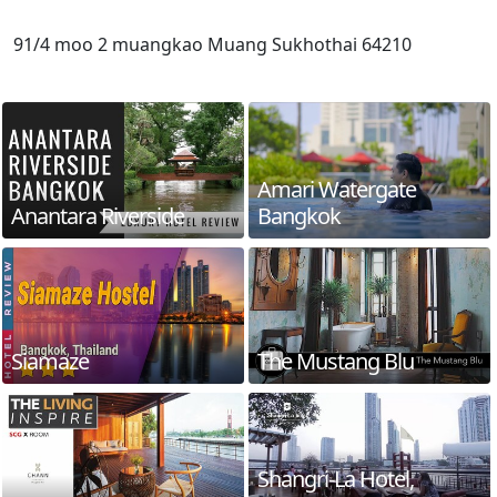
91/4 moo 2 muangkao Muang Sukhothai 64210
Amari Watergate
Anantara Riverside
Bangkok
Siamaze
The Mustang Blu
Shangri-La Hotel,