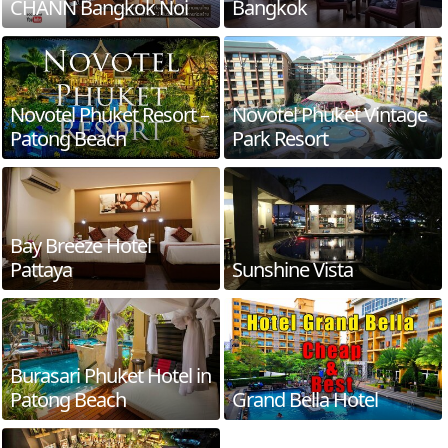
CHANN Bangkok Noi
Bangkok
Novotel Phuket Resort –
Novotel Phuket Vintage
Patong Beach
Park Resort
Bay Breeze Hotel
Pattaya
Sunshine Vista
Burasari Phuket Hotel in
Patong Beach
Grand Bella Hotel