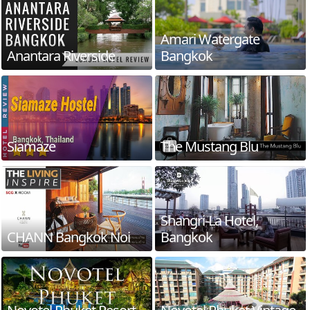
Amari Watergate
Anantara Riverside
Bangkok
Siamaze
The Mustang Blu
Shangri-La Hotel,
CHANN Bangkok Noi
Bangkok