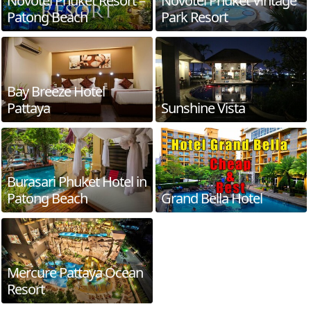
Novotel Phuket Resort –
Novotel Phuket Vintage
Patong Beach
Park Resort
Bay Breeze Hotel
Pattaya
Sunshine Vista
Burasari Phuket Hotel in
Patong Beach
Grand Bella Hotel
Mercure Pattaya Ocean
Resort