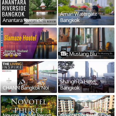
Amari Watergate
Anantara Riverside
Bangkok
Siamaze
The Mustang Blu
Shangri-La Hotel,
CHANN Bangkok Noi
Bangkok
Novotel Phuket Resort –
Novotel Phuket Vintage