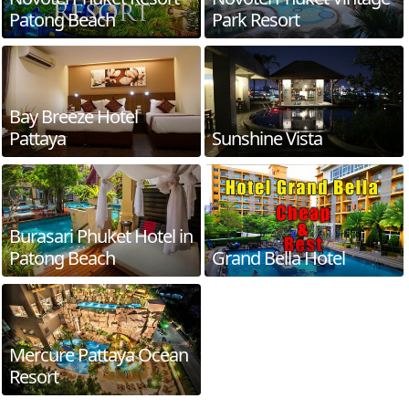
Patong Beach
Park Resort
Bay Breeze Hotel
Pattaya
Sunshine Vista
Burasari Phuket Hotel in
Patong Beach
Grand Bella Hotel
Mercure Pattaya Ocean
Resort