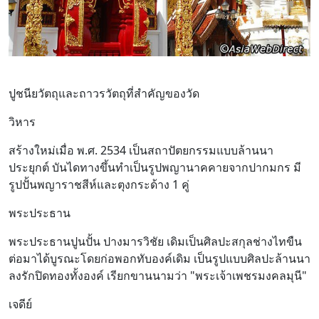
ปูชนียวัตถุและถาวรวัตถุที่สำคัญของวัด
วิหาร
สร้างใหม่เมื่อ พ.ศ. 2534 เป็นสถาปัตยกรรมแบบล้านนา
ประยุกต์ บันไดทางขึ้นทำเป็นรูปพญานาคคายจากปากมกร มี
รูปปั้นพญาราชสีห์และตุงกระด้าง 1 คู่
พระประธาน
พระประธานปูนปั้น ปางมารวิชัย เดิมเป็นศิลปะสกุลช่างไทขืน
ต่อมาได้บูรณะโดยก่อพอกทับองค์เดิม เป็นรูปแบบศิลปะล้านนา
ลงรักปิดทองทั้งองค์ เรียกขานนามว่า "พระเจ้าเพชรมงคลมุนี"
เจดีย์