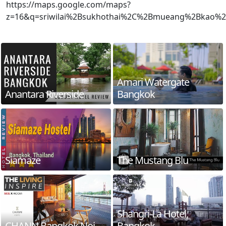
https://maps.google.com/maps?
z=16&q=sriwilai%2Bsukhothai%2C%2Bmueang%2Bkao%2
Amari Watergate
Anantara Riverside
Bangkok
Siamaze
The Mustang Blu
Shangri-La Hotel,
CHANN Bangkok Noi
Bangkok