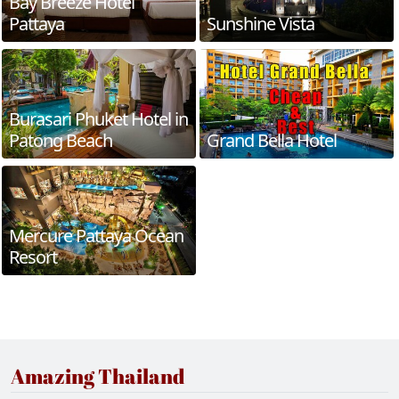
Bay Breeze Hotel
Pattaya
Sunshine Vista
Burasari Phuket Hotel in
Patong Beach
Grand Bella Hotel
Mercure Pattaya Ocean
Resort
Amazing Thailand