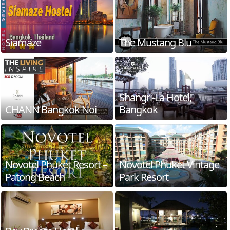
Siamaze
The Mustang Blu
Shangri-La Hotel,
CHANN Bangkok Noi
Bangkok
Novotel Phuket Resort –
Novotel Phuket Vintage
Patong Beach
Park Resort