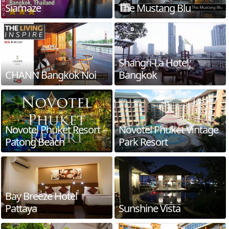
Siamaze
The Mustang Blu
Shangri-La Hotel,
CHANN Bangkok Noi
Bangkok
Novotel Phuket Resort –
Novotel Phuket Vintage
Patong Beach
Park Resort
Bay Breeze Hotel
Pattaya
Sunshine Vista