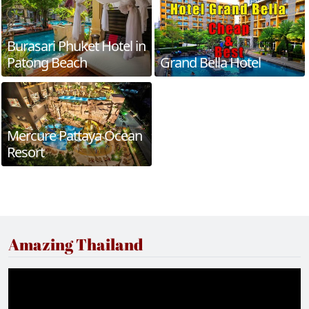
Burasari Phuket Hotel in
Patong Beach
Grand Bella Hotel
Mercure Pattaya Ocean
Resort
Amazing Thailand