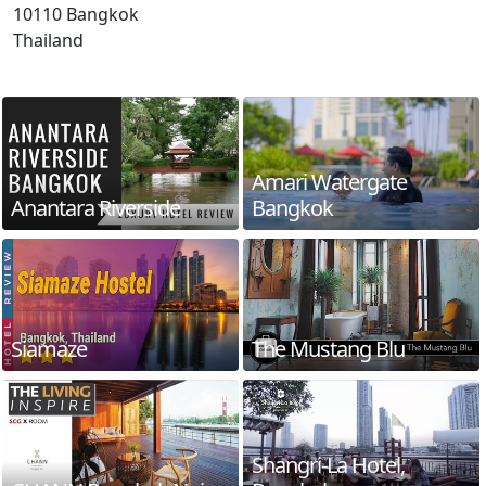
10110 Bangkok
Thailand
Amari Watergate
Anantara Riverside
Bangkok
Siamaze
The Mustang Blu
Shangri-La Hotel,