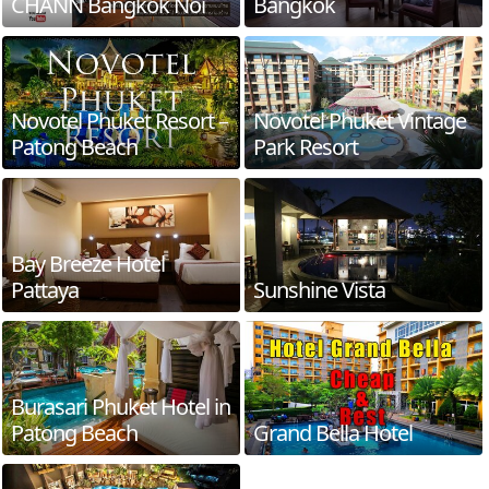
CHANN Bangkok Noi
Bangkok
Novotel Phuket Resort –
Novotel Phuket Vintage
Patong Beach
Park Resort
Bay Breeze Hotel
Pattaya
Sunshine Vista
Burasari Phuket Hotel in
Patong Beach
Grand Bella Hotel