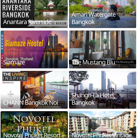
Amari Watergate
Anantara Riverside
Bangkok
Siamaze
The Mustang Blu
Shangri-La Hotel,
CHANN Bangkok Noi
Bangkok
Novotel Phuket Resort –
Novotel Phuket Vintage