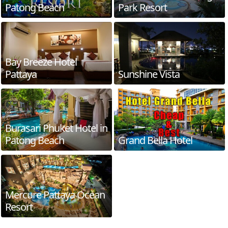
Patong Beach
Park Resort
Bay Breeze Hotel
Pattaya
Sunshine Vista
Burasari Phuket Hotel in
Patong Beach
Grand Bella Hotel
Mercure Pattaya Ocean
Resort