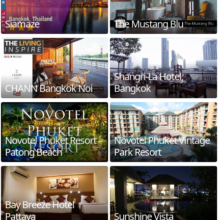
Siamaze
The Mustang Blu
Shangri-La Hotel,
CHANN Bangkok Noi
Bangkok
Novotel Phuket Resort –
Novotel Phuket Vintage
Patong Beach
Park Resort
Bay Breeze Hotel
Pattaya
Sunshine Vista