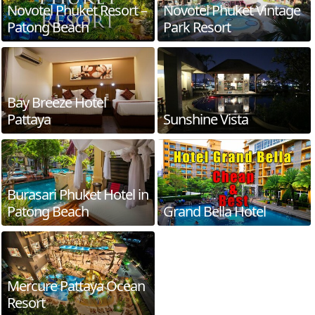
Novotel Phuket Resort –
Novotel Phuket Vintage
Patong Beach
Park Resort
Bay Breeze Hotel
Pattaya
Sunshine Vista
Burasari Phuket Hotel in
Patong Beach
Grand Bella Hotel
Mercure Pattaya Ocean
Resort