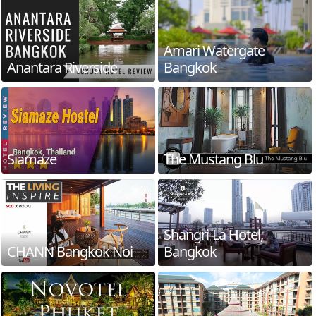
Amari Watergate
Anantara Riverside
Bangkok
Siamaze
The Mustang Blu
Shangri-La Hotel,
CHANN Bangkok Noi
Bangkok