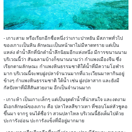
- เกาะสาม หรือเรียกอีกชื่อหนึ่งว่าเกาะปาหยัน มีสภาพทั่วไป
ของเกาะเป็นหิน ลักษณะเป็นหน้าผาไม่มีหาดทราย แต่เป็น
แหล่ง ดำน้ำลึกที่นักดำน้ำลึกนิยมอีกแห่งหนึ่ง มีการขนานนาม
บริเวณนี้ว่า สันฉลามบ้างก็ขนานนามว่า กำแพงเมืองจีน ซึ่ง
เรียกตามลักษณะ กำแพงหินธรรมชาติใต้น้ำที่มีความโอฬาร
มาก บริเวณนี้จะพบฝูงปลาจำนวนมากที่แวะเวียนมาหากินอยู่
ข้างๆ กำแพงหินธรรมชาติ ใต้น้ำ เช่น ฝูงปลาสาก และยังมี
กัลปังหาที่มีสีสันสวยงาม อีกเป็นจำนวนมาก
- เกาะห้า เป็นเกาะเล็กๆ แต่เป็นจุดดำน้ำที่น่าสนใจ และงดงาม
มีเอกลักษณ์ของเกาะ คือ ปลาไหลสีขาวเทา ที่ชอบโผล่หัวชูคอ
ขึ้นมา จากรู จนได้ชื่อว่า สวนปลาไหล บริเวณนี้ยังเต็มไปด้วย
ปะการังอ่อน ปะการังแข็งที่มีอยู่มากมาย