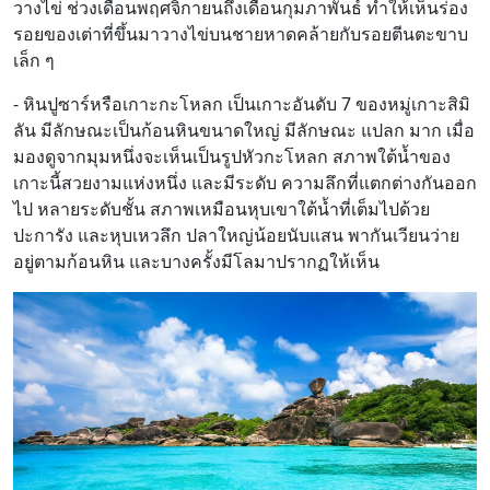
วางไข่ ช่วงเดือนพฤศจิกายนถึงเดือนกุมภาพันธ์ ทำให้เห็นร่อง
รอยของเต่าที่ขึ้นมาวางไข่บนชายหาดคล้ายกับรอยตีนตะขาบ
เล็ก ๆ
- หินปูซาร์หรือเกาะกะโหลก เป็นเกาะอันดับ 7 ของหมู่เกาะสิมิ
ลัน มีลักษณะเป็นก้อนหินขนาดใหญ่ มีลักษณะ แปลก มาก เมื่อ
มองดูจากมุมหนึ่งจะเห็นเป็นรูปหัวกะโหลก สภาพใต้น้ำของ
เกาะนี้สวยงามแห่งหนึ่ง และมีระดับ ความลึกที่แตกต่างกันออก
ไป หลายระดับชั้น สภาพเหมือนหุบเขาใต้น้ำที่เต็มไปด้วย
ปะการัง และหุบเหวลึก ปลาใหญ่น้อยนับแสน พากันเวียนว่าย
อยู่ตามก้อนหิน และบางครั้งมีโลมาปรากฏให้เห็น