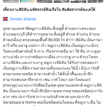
เที่ยวเกาะสิมิลัน มหัศจรรย์หินเรือใบ สัมผัสสวรรค์ทะเลใต้
Similan Islands
อุทยานแห่งชาติหมู่เกาะสิมิลัน ตั้งอยู่ที่ี่ ตำบลเกาะพระทอง
อำเภอคุระบุรี (ที่ทำการอุทยาน ตั้งอยู่ที่ ตำบล ลำแก่น อำเภอ
ท้ายเหมือง) ครอบคลุมพื้นที่ 80,000 ไร่ คำว่า สิมิลัน เป็นภาษา
ยาวี หรือ มลายู แปลว่า เก้า หมู่เกาะสิมิลัน เป็นหมู่เกาะเล็กๆ
ในทะเลอันดามันมี 9 เกาะ เรียงจากเหนือ มา ใต้ คือ เกาะหูยง
เกาะปายัง เกาะปาหยันเกาะเมี่ยง เกาะปายู เกาะหัวกะโหลก
เกาะสิมิลัน และเกาะบางู หมู่เกาะสิมิลัน ได้รับการยกย่องว่า
เป็นหมู่เกาะที่มีความสวยงามทั้งบนบกและใต้น้ำ มีปะการังที่
สวยงามหลายชนิด สามารถดำน้ำ ได้ทั้งน้ำตื้นและน้ำลึก
สามารถพบปลาที่หายาก เช่น วาฬ โลมา ปลาไหลมอเร่
(moray) แนวปะการังที่พบในเขต อุทยานแห่งชาติ หมู่เกาะสิมิ
ลัน เป็นแนวปะการังน้ำลึกมีความหลากหลายของชนิดปะการัง
มาก เช่น ปะการังเขากวาง แปรงล้างขวด และปะการัง
Seriatopora histrix พบเป็นชนิดเด่นในขณะที่หมู่เกาะอื่น ไม่