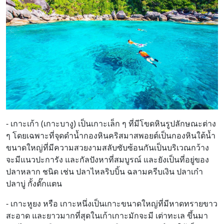
- เกาะเก้า (เกาะบางู) เป็นเกาะเล็ก ๆ ที่มีโขดหินรูปลักษณะต่าง
ๆ โดยเฉพาะที่จุดดำน้ำกองหินคริสมาสพอยต์เป็นกองหินใต้น้ำ
ขนาดใหญ่ที่มีความสวยงามสลับซับซ้อนกันเป็นบริเวณกว้าง
จะมีแนวปะการัง และกัลปังหาที่สมบูรณ์ และยังเป็นที่อยู่ของ
ปลาหลาก ชนิด เช่น ปลาไหลริบบิ้น ฉลามครีบเงิน ปลาเก๋า
ปลาบู่ กั้งตั๊กแตน
- เกาะหูยง หรือ เกาะหนึ่งเป็นเกาะขนาดใหญ่ที่มีหาดทรายขาว
สะอาด และยาวมากที่สุดในเก้าเกาะมักจะมี เต่าทะเล ขึ้นมา