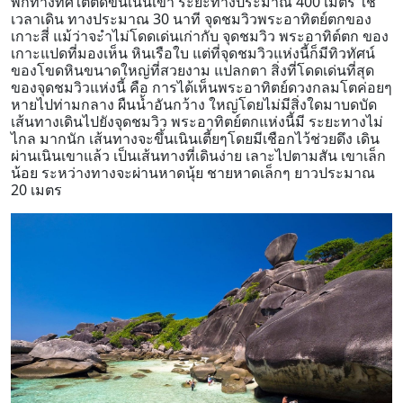
พักทางทิศใต้ตัดขึ้นเนินเขา ระยะทางประมาณ 400 เมตร ใช้
เวลาเดิน ทางประมาณ 30 นาที จุดชมวิวพระอาทิตย์ตกของ
เกาะสี่ แม้ว่าจะำไม่โดดเด่นเก่ากับ จุดชมวิว พระอาทิต์ตก ของ
เกาะแปดที่มองเห็น หินเรือใบ แต่ที่จุดชมวิวแห่งนี้ก็มีทิวทัศน์
ของโขดหินขนาดใหญ่ที่สวยงาม แปลกตา สิ่งที่โดดเด่นที่สุด
ของจุดชมวิวแห่งนี้ คือ การได้เห็นพระอาทิตย์ดวงกลมโตค่อยๆ
หายไปท่ามกลาง ผืนน้ำอันกว้าง ใหญ่โดยไม่มีสิ่งใดมาบดบัด
เส้นทางเดินไปยังจุดชมวิว พระอาทิตย์ตกแห่งนี้มี ระยะทางไม่
ไกล มากนัก เส้นทางจะขึ้นเนินเตี้ยๆโดยมีเชือกไว้ช่วยดึง เดิน
ผ่านเนินเขาแล้ว เป็นเส้นทางที่เดินง่าย เลาะไปตามสัน เขาเล็ก
น้อย ระหว่างทางจะผ่านหาดนุ้ย ชายหาดเล็กๆ ยาวประมาณ
20 เมตร