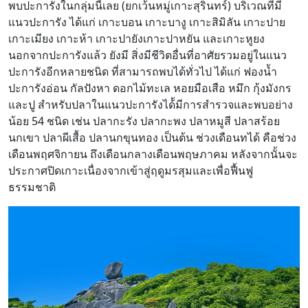
พบปะการังในกลุ่มนี้เลย (ยกเว้นหมู่เกาะสุรินทร์) บริเวณที่มี
แนวปะการัง ได้แก่ เกาะบอน เกาะบางู เกาะสิมิลัน เกาะปาย
เกาะเมียง เกาะห้า เกาะปายังเกาะปาหยัน และเกาะหูยง
นอกจากปะการังแล้ว ยังมี สิ่งมีชีวิตอื่นที่อาศัยรวมอยู่ในแนว
ปะการังอีกหลายชนิด ที่สามารถพบได้ทั่วไป ได้แก่ ฟองน้ำ
ปะการังอ่อน กัลปังหา ดอกไม้ทะเล หอยมือเสือ หมึก กุ้งมังกร
และปู สำหรับปลาในแนวปะการังได้้มีการสำรวจและพบอย่าง
น้อย 54 ชนิด เช่น ปลากะรัง ปลากะพง ปลาหมูสี ปลาสร้อย
นกเขา ปลาผีเสื้อ ปลานกขุนทอง เป็นต้น ช่วงเดือนทได้ คือช่วง
เดือนพฤศจิกายน ถึงเดือนกลางเดือนพฤษภาคม หลังจากนั้นจะ
ประกาศปิดเกาะเนื่องจากเข้าสู่ฤดูมรสุมและเพื่อฟื้นฟู
ธรรมชาติ