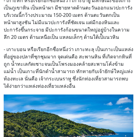
- เกาะหก หรือเรียกอีกชื่อหนึ่งว่า เกาะปายู มีลักษณะของเกาะ
เป็นภูเขาหิน เป็นหน้าผา มีชายหาดด้านตะวันออกแนวปะการัง
บริเวณนี้กว้างประมาณ 150-200 เมตร ด้านตะวันตกเป็น
หน้าผาสูงชัน ไม่มีแนวปะการังที่ชัดเจน แต่มีกองหินและ
ปะการังขึ้นกระจาย มีปะการังก้อนขนาดใหญ่อยู่บ้างในความ
ลึก 20 เมตร ด้านเหนือเป็น แหลมเล็กๆ ด้านใต้เป็้แนวหิน
- เกาะบอน หรือเรียกอีกชื่อหนึ่งว่า เกาะทะลุ เป็นเกาะเป็นแหล่ง
ที่อยู่ของปลาที่ชุกชุมมาก จุดเด่นคือ สะพานหิน ที่เกิดจากหินที่
ถูก น้ำทะเลกัดเซาะจนเป็นโพรงมองคล้ายสะพานโค้งข้าม
แม่น้ำ เป็นเกาะที่นักดำน้ำสามารถ ทักทายกับเจ้ายักษ์ใหญ่แห่ง
ท้องทะเล นั่นคือ เจ้ากระเบนราหู ซึ่งนักท่องเที่ยวสามารถพบ
ได้ง่ายกว่าแหล่งท่องเที่ยวแหล่งอื่น