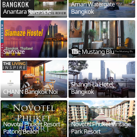
Amari Watergate
Anantara Riverside
Bangkok
Siamaze
The Mustang Blu
Shangri-La Hotel,
CHANN Bangkok Noi
Bangkok
Novotel Phuket Resort –
Novotel Phuket Vintage
Patong Beach
Park Resort