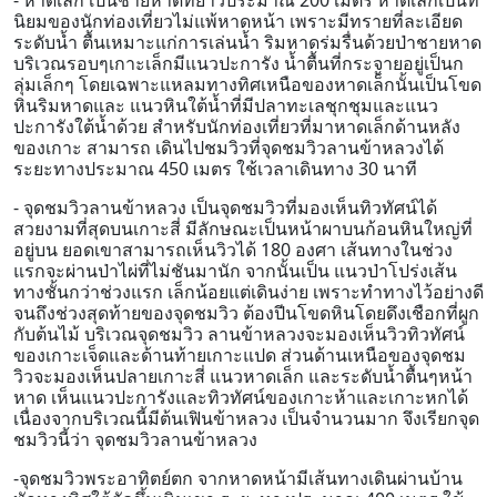
- หาดเล็ก เป็นชายหาดที่ยาวประมาณ 200 เมตร หาดเล็กเป็นที่
นิยมของนักท่องเที่ยวไม่แพ้หาดหน้า เพราะมีทรายที่ละเอียด
ระดับน้ำ ตื้นเหมาะแก่การเล่นน้ำ ริมหาดร่มรื่นด้วยป่าชายหาด
บริเวณรอบๆเกาะเล็กมีแนวปะการัง น้ำตื้นที่กระจายอยู่เป็นก
ลุ่มเล็กๆ โดยเฉพาะแหลมทางทิศเหนือของหาดเล็้กนั้นเป็นโขด
หินริมหาดและ แนวหินใต้น้ำที่มีปลาทะเลชุกชุมและแนว
ปะการังใต้น้ำด้วย สำหรับนักท่องเที่ยวที่มาหาดเล็กด้านหลัง
ของเกาะ สามารถ เดินไปชมวิวที่จุดชมวิวลานข้าหลวงได้
ระยะทางประมาณ 450 เมตร ใช้เวลาเดินทาง 30 นาที
- จุดชมวิวลานข้าหลวง เป็นจุดชมวิวที่มองเห็นทิวทัศน์ได้
สวยงามที่สุดบนเกาะสี่ มีลักษณะเป็นหน้าผาบนก้อนหินใหญ่ที่
อยู่บน ยอดเขาสามารถเห็นวิวได้ 180 องศา เส้นทางในช่วง
แรกจะผ่านป่าไผ่ที่ไม่ชันมานัก จากนั้นเป็น แนวป่าโปร่งเส้น
ทางชั้นกว่าช่วงแรก เล็กน้อยแต่เดินง่าย เพราะทำทางไว้อย่างดี
จนถึงช่วงสุดท้ายของจุดชมวิว ต้องปีนโขดหินโดยดึงเชือกที่ผูก
กับต้นไม้ บริเวณจุดชมวิว ลานข้าหลวงจะมองเห็นวิวทิวทัศน์
ของเกาะเจ็ดและด้านท้ายเกาะแปด ส่วนด้านเหนือของจุดชม
วิวจะมองเห็นปลายเกาะสี่ แนวหาดเล็ก และระดับน้ำตื้นๆหน้า
หาด เห็นแนวปะการังและทิวทัศน์ของเกาะห้าและเกาะหกได้
เนื่องจากบริเวณนี้มีต้นเฟินข้าหลวง เป็นจำนวนมาก จึงเรียกจุด
ชมวิวนี้ว่า จุดชมวิวลานข้าหลวง
-จุดชมวิวพระอาทิตย์ตก จากหาดหน้ามีเส้นทางเดินผ่านบ้าน