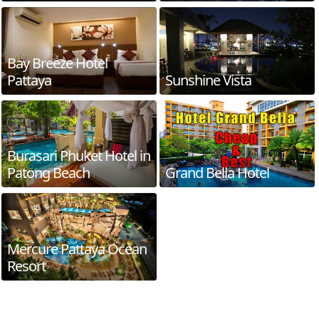
Bay Breeze Hotel
Pattaya
Sunshine Vista
Burasari Phuket Hotel in
Patong Beach
Grand Bella Hotel
Mercure Pattaya Ocean
Resort