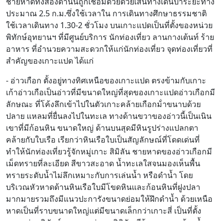
ชายหาดทั้งสองด้านนี้ถูกเชื่อมด้วยด้วยเส้นทางเดินป่าระยะทาง
ประมาณ 2.5 ก.ม.ซึ่งใช้เวลาใน การเดินทางศึกษาธรรมชาติ
ใช้เวลาเดินทาง 1.30-2 ชั่วโมง บนเกาะแปดเป็นที่ตั้งของหน่วย
พิทักษ์อุทยานฯ ที่มีศูนย์บริการ นักท่องเที่ยว ลานกางเต้นท์ ร้าย
อาหาร ที่อำนวยความสะดวกให้แก่นักท่องเที่ยว จุดท่องเที่ยวที่
สำคัญของเกาะแปด ได้แก่
- อ่าวเกือก ตั้งอยู่ทางทิศเหนือของเกาะแปด ตรงข้ามกับเกาะ
เก้าอ่าวเกือเป็นอ่าวที่มีขนาดใหญ่ที่สุดของเกาะแปดอ่าวเกือกมี
ลักษณะ ที่โค้งลึกเข้าไปในตัวเกาะคล้ายเกือกม้่าขนาบด้วย
ปลาย แหลมที่ยื่นลงไปในทะเล ทางด้านขวาของอ่าวนี้เป็นเนิน
เขาที่มีก้อนหิน ขนาดใหญ่ ด้านบนสุดมีหินรูปร่างแปลกตา
คล้ายกับใบเรือ เรียกว่าหินเรือใบเป็นสัญลักษณ์ที่โดดเด่นที่
ทำให้นักท่องเที่ยวรู้จักหมู่เกาะ สิมิลัน ชายหาดของอ่าวเกือกมี
เม็ดทรายที่ละเอียด สีขาวสะอาด น้ำทะเลใสจนมองเห็นพื้น
ทรายระดับน้ำไม่ลึกเหมาะกับการเล่นน้ำ หรือดำน้ำ โดย
บริเวณหัวหาดด้านหินเรือใบมีโขดหินและก้อนหินที่ฝูงปลา
มากมายรวมถึงมีแนวปะการังขนาดย่อมให้ฝึกดำน้ำ ด้วยเหนือ
หาดเป็นที่ราบขนาดใหญ่แต่มีขนาดเล็กกว่าเกาะสี่ เป็นที่ตั้ง