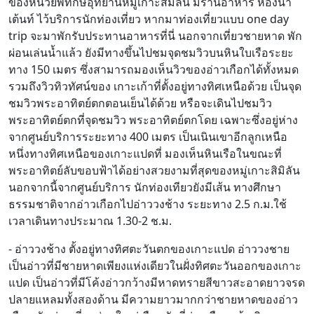
ของหน่วยพิทักษ์อุทยานหมู่เกาะสิมิลัน มีร้านอาหาร ห้องน้ำ
เต้นท์ ไว้บริการนักท่องเที่ยว หากมาท่องเที่ยวแบบ one day
trip จะมาพักรับประทานอาหารที่นี่ นอกจากเที่ยวชายหาด พัก
ผ่อนเล่นน้ำแล้ว ยังมีทางขึ้นไปชมจุดชมวิวบนหินใบเรือระยะ
ทาง 150 เมตร ซึ่งสามารถมองเห็นวิวของอ่าวเกือกได้ทั้งหมด
รวมถึงวิวทิวทัศน์ของ เกาะเก้าที่ตั้งอยู่ทางทิศเหนือด้วย เป็นจุด
ชมวิวพระอาทิตย์ตกตอนเย็นได้ด้วย หรือจะเดินไปชมวิว
พระอาทิตย์ตกที่จุดชมวิว พระอาทิตย์ตกโดย เฉพาะซึ่งอยู่ห่าง
จากศูนย์บริการระยะทาง 400 เมตร เป็นเนินเขาอีกลูกเหนือ
หนึ่งทางทิศเหนือของเกาะแปดที่ มองเห็นหินเรือในขณะที่
พระอาทิตย์ลับขอบฟ้าได้อย่างสวยงามที่สุดของหมู่เกาะสิมิลัน
นอกจากนี้จากศูนย์บริการ นักท่องเทียวยังมีเส้น ทางศึกษา
ธรรมชาติจากอ่าวเกือกไปอ่าววงช้าง ระยะทาง 2.5 ก.ม.ใช้
เวลาเดินทางประมาณ 1.30-2 ช.ม.
- อ่าววงช้าง ตั้งอยู่ทางทิศตะวันตกของเกาะแปด อ่าววงชาย
เป็นอ่าวที่มีชายหาดเพียงแห่งเดียวในฝั่งทิศตะวันออกของเกาะ
แปด เป็นอ่าวที่มีโค้งอ่าวกว้างมีหาดทรายสีขาวสะอาดยาวจรด
ปลายแหลมทั้งสองด้าน มีความยาวมากกว่าชายหาดของอ่าว