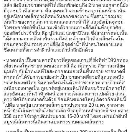
แล้ว ยังมีแนวชายหาดที่ให้่เลือกพักผ่อนถึง 2 หาด นอกจากนี้ยัง
มีจุดชมวิวที่สวยงาม คือ จุดชมวิวลานข้าหลวง เป็นหน้าผาหิน
อยู่เหนือหาดเล็กทางทิศตะวันออกของเกาะ ซึ่งสามารถมอง
เห็นวิว ของหาดเล็ก เกาะหกและเกาะห้าได้ และยังเป็นจุดชม
วิวพระอาทิตย์ขึ้นในยามเช้าด้วย บนเกาะสี่ยังเป็นที่อยู่อาศัย
ของสัตว์ประจำถิ่น คือ ปูไก่และนกชาปีไหน ซึ่งสามารถพบเห็น
ได้ง่ายบน เกาะสี่เท่านั้นรวมถึงค้างค้างแม่ไก่ที่ส่งเสียงร้องใน
ตอนกลางคืน รอบๆเกาะสี่ยัง มีจุดดำน้ำที่น่าสนใจหลายแห่ง
ซึ่งเหมาะทั้งการดำผิวน้ำและดำน้ำลึกอีกด้วย
- หาดหน้า เป็นชายหาดที่ยาวที่สุดของเกาะสี่ สิ่งที่ทำให้นักท่อง
เที่ยวหลงใหลชายหาดของเกาะสี่ คือ เม็ดทราย สีขาวละเอียด
นุ่มเท้า กับน้ำทะเลที่ใสสะอากจนมองเห็นพื้นทราย ชายหาดที่
หาดหน้าได้รับการยกย่องว่าเป็น ชายหาดที่สวยที่สุดแห่งหนึ่ง
ของประเทศไทย ริมหาดยังร่มรื่นด้วยป่าชายหาด ทางด้านทิศ
เหนือของหาดเป็น ภูเขาตัดสู่แหลมหินให้ยืนชมวิวหน้าหาดได้
และยังมอง เห็นวิวทิวทัศน์ องเกาะเจ็ดและเกาะแปดด้วย ส่วน
ทาง ทิศใต้ของหาดกั้นด้วย ก้อนหินขนาดใหญ่ ถัดจาก้อนหินนี้
ไปคือ หาดนุ้ย แนวหาดเล็กๆ ยาวประมาณ 20 เมตร จากหาด
หน้ายังมีเส้นทางเดินไปหาดเล็ก ซึ่งอยู่ด้านหลังเกาะสี่ ระยะทาง
358 เมตร ใช้เวลาเดินประมาณ 15-20 นาที โดยจะผ่านป่าดิบที่
สมูรณ์เส้นทางนี้เดินงานเป็นทางราบตลอดเส้นทาง