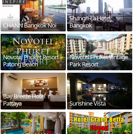
Shangri-La Hotel,
CHANN Bangkok Noi
Bangkok
Novotel Phuket Resort –
Novotel Phuket Vintage
Patong Beach
Park Resort
Bay Breeze Hotel
Pattaya
Sunshine Vista