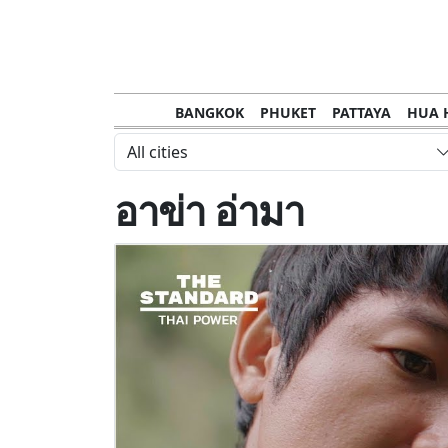
BANGKOK
PHUKET
PATTAYA
HUA 
CHANTHABURI
MAE HONG SON
KHO S
All cities
NAKHON RATCHASIMA
TRANG
KOH SA
อาข่า อ่ามา
NAKHON PHANOM
NAN
LOEI
PRACHUAP KHIRI KHAN
SAKHON N