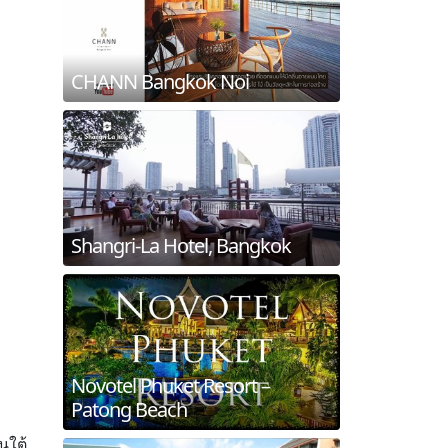
CHANN Bangkok Noi
Shangri-La Hotel, Bangkok
Novotel Phuket Resort –
Patong Beach
นใต้