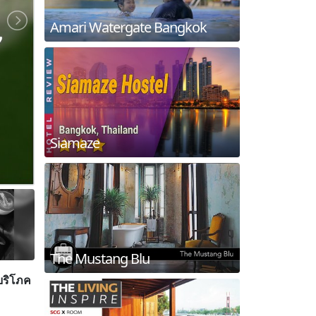
Amari Watergate Bangkok
Siamaze
The Mustang Blu
้บริโภค