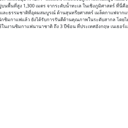
บนพื้นที่สูง 1,300 เมตร จากระดับน้ำทะเล ในเชิงภูมิศาสตร์ ที่นี่คื
ไม้และธรรมชาติที่อุดมสมบูรณ์ ด้านสุนทรียศาสตร์ เมล็ดกาแฟจากแ
กชิมกาแฟแล้ว ยังได้รับการรันตีด้านคุณภาพในระดับสากล โดยได้
้ในงานชิมกาแฟนานาชาติ ถึง 3 ปีซ้อน ที่ประเทศอังกฤษ เนเธอร์แ