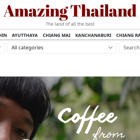
Amazing Thailand
The land of all the best
HIN
AYUTTHAYA
CHIANG MAI
KANCHANABURI
CHIANG RA
AMUI
PHANG NGA
KHAO YAI
KRABI
KOH PHI PHI
SURATT
All categories
MET
UDON THANI
LAMPANG
CHANTHABURI
PHETCHABUR
BURIRAM
SURIN
UBON RATCHATHANI
NONG KHAI
KO P
AKHON
TAK PROVINCE
CHUMPHON
NAKHON SI THAMMARA