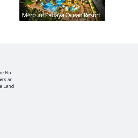
Mercure Pattaya Ocean Resort
he No.
fers an
he Land