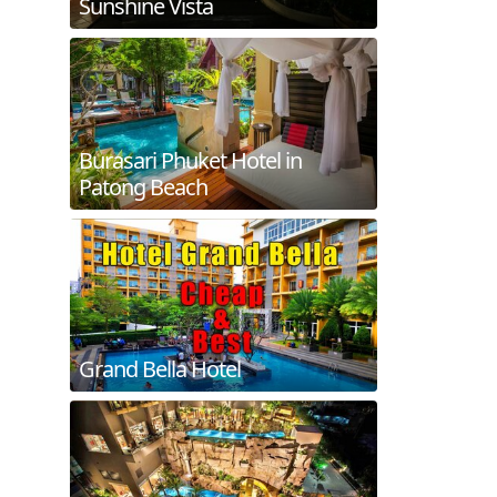
Sunshine Vista
Burasari Phuket Hotel in
Patong Beach
Grand Bella Hotel