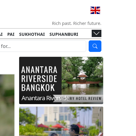
Rich past. Richer future.
I
PAI
SUKHOTHAI
SUPHANBURI
HANI
ISLANDS
KOH TAO
KOH LANTA
I
KHON KAEN
RAYONG
RATCHABURI
HA NGAN
KO LIPE
KOH KOOD
T
SIMILAN ISLANDS
KOH CHANG
Anantara Riverside