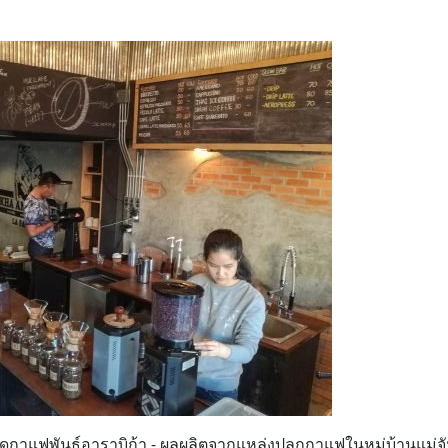
็ดกาแฟพันธุ์อาราบิก้า - ผลผลิตจากแหล่งปลูกกาแฟในหมู่บ้านแม่จั