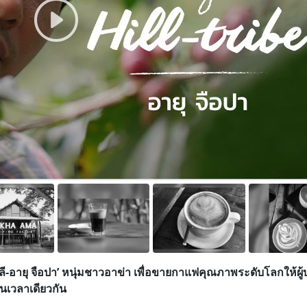
ย ‘ลี-อายุ จือปา’ หนุ่มชาวอาข่า เพื่อขายกาแฟคุณภาพระดับโลกให้ผู
นเวลาเดียวกัน