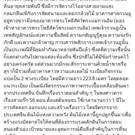
หินอายุหลายพันปี ซึ่งมีการจัดวางไว้อย่างสวยงามและ
กลมกลืนเข้กับการจัดสนามและดอกกล้วยไม้ อาคารศาลกวนอู
อยู่ทางขวามือของอาคารพระโพธิสัตว์พระแม่กวนอิม (มอง
เข้าหาอาคารพระโพธิสัตว์พระแม่กวนอิม) เทพเจ้ากวนอูเป็น
เทพสัญลักษณ์แห่งความซื่อสัตย์ ความกตัญญูรู้คุณ ความจงรัก
ภักดี และความกล้าหาญ การเคารพสักการะเทพเจ้ากวนอูนั้น
เป็นประเพณีที่นิยมทำกันมาหลายพันปีแล้ว ซึ่งคติความเชื่อนั้น
ก็แตกต่างกันไปตามแต่ละท้องถิ่น ซึ่งปกติไม่ได้มีข้อกำหนดไว้
อย่างเคร่งครัด แต่ส่วนมากมักจะสักการะท่านด้วยน้ำชาหรือ
สุราก็มีรวมทั้งอาหารคาวหวานและผลไม้ ระเบียงกิจกรรม
แบ่งเป็น 2 ช่วงระเบียง โดยมีความยาว 223.8 เมตร โดยตลอด
แนวระเบียง เป็นผนังจิตรกรรมภาพวาดกระเบื้องเคลือบดินเผา
จากประเทศจีน บันทึกเรื่องราวตอนสำคัญ ๆ ในพงศาวดาร
เรื่องสามก๊ก 56 ตอน ตั้งแต่ต้นจนจบ ใช้เวลานานกว่า 1 ปีใน
การคัดลอก ออกแบบ และสร้างเรื่องราว โดยจิตรกรจาก
ประเทศจีน ต้นไม้แห่งความหวัง ต้นไม้เหล่านี้ถูกปลูกขึ้นมาเพื่อ
สร้างแรงบัลดาลใจให้คนที่ต้องการแรงผลักดันในการตอบ
สนองตัวเอง เป้าหมายและอุดมการณ์คือสิ่งสำคัญในการที่จะ