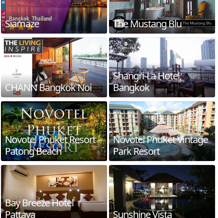
Siamaze
The Mustang Blu
Shangri-La Hotel,
CHANN Bangkok Noi
Bangkok
Novotel Phuket Resort –
Novotel Phuket Vintage
Patong Beach
Park Resort
Bay Breeze Hotel
Pattaya
Sunshine Vista