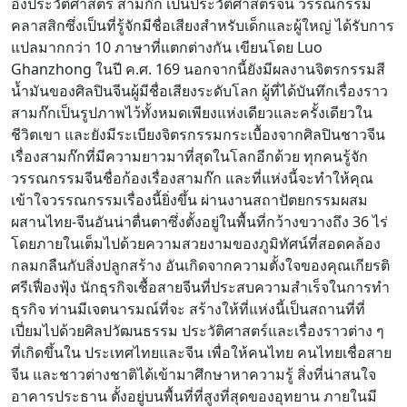
อิงประวัติศาสตร์ สามก๊ก เป็นประวัติศาสตร์จีน วรรณกรรม
คลาสสิกซึ่งเป็นที่รู้จักมีชื่อเสียงสำหรับเด็กและผู้ใหญ่ ได้รับการ
แปลมากกว่า 10 ภาษาที่แตกต่างกัน เขียนโดย Luo
Ghanzhong ในปี ค.ศ. 169 นอกจากนี้ยังมีผลงานจิตรกรรมสี
น้ำมันของศิลปินจีนผู้มีชื่อเสียงระดับโลก ผู้ที่ได้บันทึกเรื่องราว
สามก๊กเป็นรูปภาพไว้ทั้งหมดเพียงแห่งเดียวและครั้งเดียวใน
ชีวิตเขา และยังมีระเบียงจิตรกรรมกระเบื้องจากศิลปินชาวจีน
เรื่องสามก๊กที่มีความยาวมาที่สุดในโลกอีกด้วย ทุกคนรู้จัก
วรรณกรรมจีนชื่อก้องเรื่องสามก๊ก และที่แห่งนี้จะทำให้คุณ
เข้าใจวรรณกรรมเรื่องนี้ยิ่งขึ้น ผ่านงานสถาปัตยกรรมผสม
ผสานไทย-จีนอันน่าตื่นตาซึ่งตั้งอยู่ในพื้นที่กว้างขวางถึง 36 ไร่
โดยภายในเต็มไปด้วยความสวยงามของภูมิทัศน์ที่สอดคล้อง
กลมกลืนกับสิ่งปลูกสร้าง อันเกิดจากความตั้งใจของคุณเกียรติ
ศรีเฟื่องฟุ้ง นักธุรกิจเชื้อสายจีนที่ประสบความสำเร็จในการทำ
ธุรกิจ ท่านมีเจตนารมณ์ที่จะ สร้างให้ที่แห่งนี้เป็นสถานที่ที่
เปี่ยมไปด้วยศิลปวัฒนธรรม ประวัติศาสตร์และเรื่องราวต่าง ๆ
ที่เกิดขึ้นใน ประเทศไทยและจีน เพื่อให้คนไทย คนไทยเชื่อสาย
จีน และชาวต่างชาติได้เข้ามาศึกษาหาความรู้ สิ่งที่น่าสนใจ
อาคารประธาน ตั้งอยู่บนพื้นที่ที่สูงที่สุดของอุทยาน ภายในมี