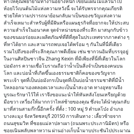
ทำให้คุณพยายามทำงานอย่างหนัก เขียนแผ่นไม้แล้วนำไป
ห้อยไว้เบนต้นไม้แห่งความหวังนี้ จะได้รับพรจากคุณเกียรติ
ช่วยให้ความปรารถนาย้อนกลับมาเป็นของขวัญแห่งความ
สำเร็จเหมาะสำหรับผู้ที่มีฝันหรือแผนธุรกิจที่อยากจะให้ประสบ
ความสำเร็จในอนาคต จุดจำหน่ายของที่ระลึก มาสนุกกับข้าว
ของขนมอร่อยและผลิตภัณฑ์ที่ดีที่สุดในประเทศจากภาคต่าง ๆ
ที่หาได้ยาก และสามารถพบเจอได้พร้อม ๆ กันในที่นี่ที่เดียว
รวมไปถึงของที่ระลึกคุณภาพดีเยี่ยม เช่น ชากวนอิมที่บรรจุอยู่
ในงานศิลปินชาวจีน Zhang Kexin ที่มีเพียงที่นี่ที่เดียวในโลก
บ่อมังกร ความเชื่อโบราณถือว่าน้ำเป็นสิ่งจำเป็นของคนบน
โลก และบ่อน้ำที่เกิดขึ้นเองธรรมชาติก็คอของขวัญจาก
พระเจ้า จุดที่เป็นบ่อมังกรเป็นจุดที่เป็นบ่อน้ำธรรมชาติที่มีน้ำ
ไหลออกมาเองตลอดเวลาและเป็นน้ำสะอาด ทางอุทยานจึง
บูรณะรักษาไว้ให้ เราจึงขอแนะนำให้หันหลังโยนเหรียญด้วย
มือขวา เหวี่ยงให้มากกว่าไหล่ซ้ายของคุณ ซึ่งจะได้นำคุณกลับ
มาที่สวนสามก๊กนี้อีกครั้ง ที่ตั้ง : 100 หมู่ 9 ตำบลโป่ง อำเภอ
บางละมุง จังหวัดชลบุรี 20150 การเดินทาง : เลี้ยวซ้ายจาก
ถนนสุขมวิท ที่ซอยแม่ลาปลาเผา (ถนนพระประภานิมิตร) หรือ
ซอยเนินพลับพลาหวาน ผ่านอ่างเก็บน้ำมาบประชันไปประมาณ