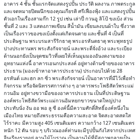
อาคาร 4 ชั้น ชั้นแรกจัดแสดงรูปปั้น ประวัติ ผลงาน ภาพตระกูล
และจดหมายปิดผนึกของคุณเกียรติ ศรีเฟื่องฟุ้ง และแสดงรูปปั้น
ตัวเอกในเรื่องสามก๊ก 12 รูป เช่น เล่าปี่ กวนอู ลิโป้ ขงเบ้ง ส่วน
ชั้นที่ 2 และ 3 แสดงภาพเขียน สีน้ำมัน เขียนลงบนผ้าใบ ซึ่งวาด
เป็นเรื่องราวของขงเบ้งตั้งแต่เกิดจนตาย และชั้นที่ 4 เป็นที่
ประดิษฐาน พระบรมสารีริกธาตุ พระอรหันตธาตุ พระพุทธรูป
ปางประทานพร พระสังกัจจายน์ และพระตี่จั่งอ้วง และระเบียง
ด้านนอกยังเป็นจุดชมวิวที่เผยให้เห็นมุมมองอันงดงามของ
อุทยานแห่งนี้ อาคารเอนกประสงค์ อยู่ทางด้านซ้ายของอาคาร
ประธาน (มองเข้าหาอาคารประธาน) ประกอบไปด้วย 28
อรหันต์ และฮก ลก ซิ่ว พระสังกัจจายน์ เป็นอาคารที่มีไว้เพื่อทำ
กิจกรรม หรือจัดนิทรรศการต่าง ๆ อาคารพระโพธิสัตว์พระแม่
กวนอิม อยู่ทางขวามือของอาคารประธาน เป็นที่ประดิษฐาน
องค์พระโพธิสัตว์พระแม่กวนอิมหยกขาวขนาดใหญ่ปาง
ประทับนั่ง งัน ออ พอ ลู ซี องค์นี้มีความศักดิ์สิทธิ์องค์หนึ่งใน
เมืองไทย หมายถึงพระธรรมคือความสะอาด จิตสะอาดสดใส
ไร้ราคะ มีความสูง 405 เซนติเมตร ความกว้าง 127 เซนติเมตร
หนัก 12 ตัน รอบ ๆ บริเวณองค์ท่านจะมีรูปปั้นกังไสจากประเทศ
จีนเรียงรายอยู่ ลานไม้โบราณ เป็นลานไม้ที่มีสภาพกลายเป็น