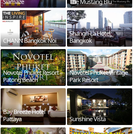
Siamaze
The Mustang Blu
Shangri-La Hotel,
CHANN Bangkok Noi
Bangkok
Novotel Phuket Resort –
Novotel Phuket Vintage
Patong Beach
Park Resort
Bay Breeze Hotel
Pattaya
Sunshine Vista