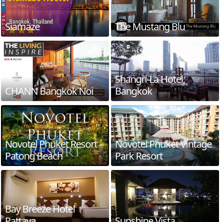
Siamaze
The Mustang Blu
Shangri-La Hotel,
CHANN Bangkok Noi
Bangkok
Novotel Phuket Resort –
Novotel Phuket Vintage
Patong Beach
Park Resort
Bay Breeze Hotel
Pattaya
Sunshine Vista