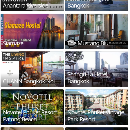
Anantara Riverside
Bangkok
Siamaze
The Mustang Blu
Shangri-La Hotel,
CHANN Bangkok Noi
Bangkok
Novotel Phuket Resort –
Novotel Phuket Vintage
Patong Beach
Park Resort