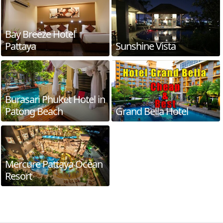
Bay Breeze Hotel
Pattaya
Sunshine Vista
Burasari Phuket Hotel in
Patong Beach
Grand Bella Hotel
Mercure Pattaya Ocean
Resort