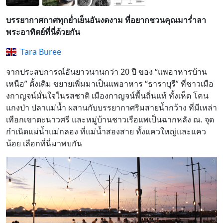
บรรยากาศกาศทุกย่ำเย็นอันงดงาม ที่อยากชวนคุณมาร่ำลา
พระอาทิตย์ที่นี่ด้วยกัน
Tara Buree
จากประสบการณ์อันยาวนานกว่า 20 ปี ของ “แพอาหารบ้าน
เหนือ” ดั้งเดิม ขยายเพิ่มมาเป็นแพอาหาร “ธาราบุรี” ที่ชาวเมือ
งกาญจน์มั่นใจในรสชาติ เมืองกาญจน์พื้นถิ่นแท้ ทั้งเห็ด โคน
แกงป่า ปลาแม่น้ำ ผสานกับบรรยากาศริมสายน้ำกว้าง ที่มีเหล่า
เทือกเขาตะนาวศรี และหมู่บ้านชาวเรือแพเป็นฉากหลัง ณ. จุด
กำเนิดแม่น้ำแม่กลอง ที่แม่น้ำสองสาย ทั้งแควใหญ่และแคว
น้อย เลือกที่นี่มาพบกัน