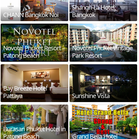
Shangri-La Hotel,
CHANN Bangkok Noi
Bangkok
Novotel Phuket Resort –
Novotel Phuket Vintage
Patong Beach
Park Resort
Bay Breeze Hotel
Pattaya
Sunshine Vista
Burasari Phuket Hotel in
Patong Beach
Grand Bella Hotel