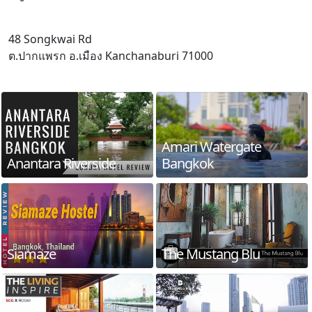
48 Songkwai Rd
ต.ปากแพรก อ.เมือง Kanchanaburi 71000
Amari Watergate
Anantara Riverside
Bangkok
Siamaze
The Mustang Blu