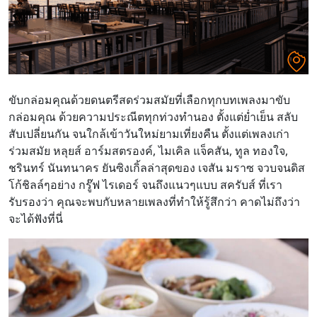
ขับกล่อมคุณด้วยดนตรีสดร่วมสมัยที่เลือกทุกบทเพลงมาขับ
กล่อมคุณ ด้วยความประณีตทุกท่วงทำนอง ตั้งแต่ย่ำเย็น สลับ
สับเปลี่ยนกัน จนใกล้เข้าวันใหม่ยามเที่ยงคืน ตั้งแต่เพลงเก่า
ร่วมสมัย หลุยส์ อาร์มสตรองค์, ไมเคิล แจ็คสัน, ทูล ทองใจ,
ชรินทร์ นันทนาคร ยันซิงเกิ้ลล่าสุดของ เจสัน มราซ จวบจนดิส
โก้ชิลล์ๆอย่าง กรู๊ฟ ไรเดอร์ จนถึงแนวๆแบบ สครับส์ ที่เรา
รับรองว่า คุณจะพบกับหลายเพลงที่ทำให้รู้สึกว่า คาดไม่ถึงว่า
จะได้ฟังที่นี่