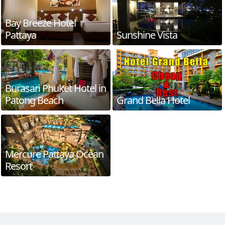
Bay Breeze Hotel
Pattaya
Sunshine Vista
Burasari Phuket Hotel in
Patong Beach
Grand Bella Hotel
Mercure Pattaya Ocean
Resort