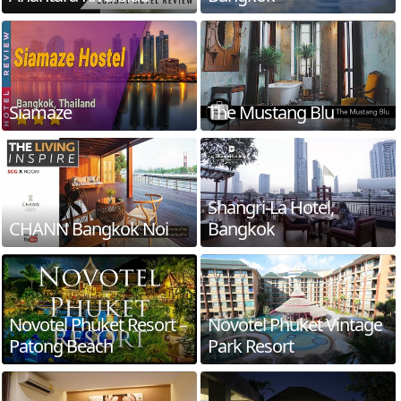
Siamaze
The Mustang Blu
Shangri-La Hotel,
CHANN Bangkok Noi
Bangkok
Novotel Phuket Resort –
Novotel Phuket Vintage
Patong Beach
Park Resort